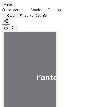
Back
Oikos Venezia L'Antologia Catalog
3
/
70
Cover
Get info