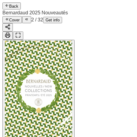
Back
Bernardaud 2025 Nouveautés
2
/
32
Cover
Get info