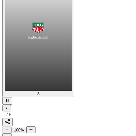
8
1
/
8
100
%