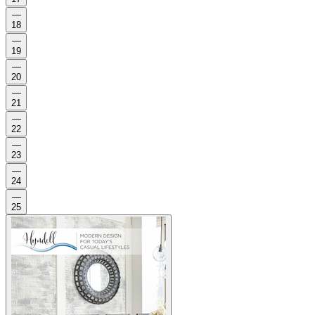
—
18
—
19
—
20
—
21
—
22
—
23
—
24
—
25