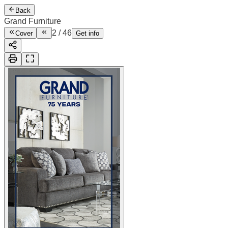
Back
Grand Furniture
2
/
46
Cover
Get info