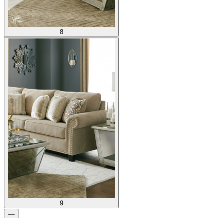
8
9
—