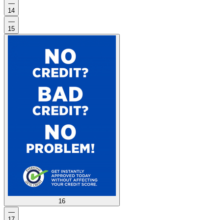
—
14
—
15
16
—
17