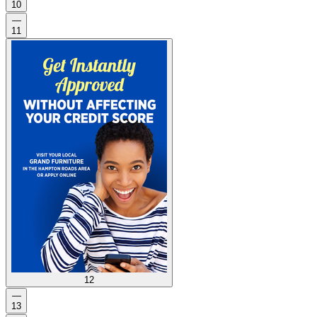
10
—
11
12
—
13