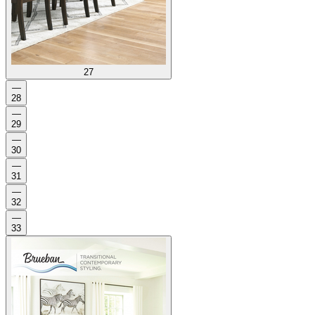
27
—
28
—
29
—
30
—
31
—
32
—
33