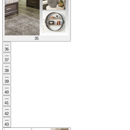
35
—
36
—
37
—
38
—
39
—
40
—
41
—
42
—
43