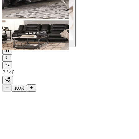
46
2
/
46
100
%