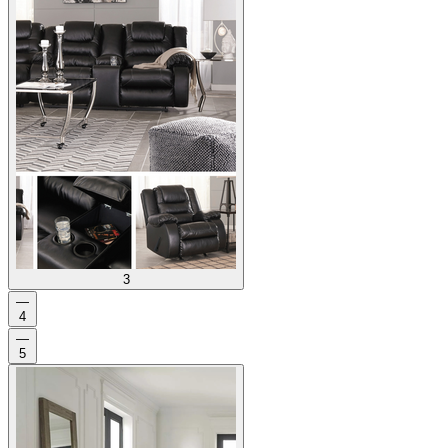
3
—
4
—
5